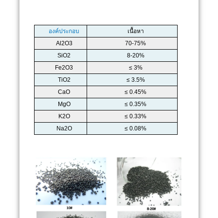
องค์ประกอบ
เนื้อหา
Al2O3
70-75%
SiO2
8-20%
Fe2O3
≤ 3%
TiO2
≤ 3.5%
CaO
≤ 0.45%
MgO
≤ 0.35%
K2O
≤ 0.33%
Na2O
≤ 0.08%