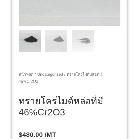
หน้าหลัก
/
Uncategorized
/ ทรายโครไมต์หล่อที่มี
46%Cr2O3
ทรายโครไมต์หล่อที่มี
46%Cr2O3
$
480.00
/MT