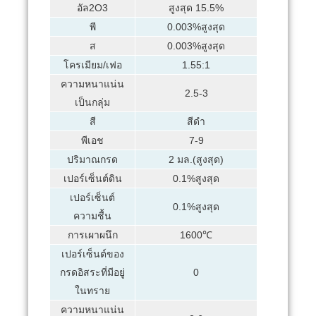
อัล2O3
สูงสุด 15.5%
พี
0.003%สูงสุด
ส
0.003%สูงสุด
โครเมียม/เฟอ
1.55:1
ความหนาแน่น
2.5-3
เป็นกลุ่ม
สี
สีดำ
พีเอช
7-9
ปริมาณกรด
2 มล.(สูงสุด)
เปอร์เซ็นต์ดิน
0.1%สูงสุด
เปอร์เซ็นต์
0.1%สูงสุด
ความชื้น
การเผาผนึก
1600℃
เปอร์เซ็นต์ของ
กรดอิสระที่มีอยู่
0
ในทราย
ความหนาแน่น