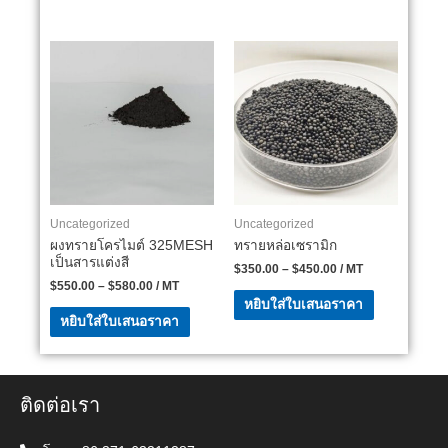
Uncategorized
Uncategorized
ผงทรายโครไมต์ 325MESH
ทรายหล่อเซรามิก
เป็นสารแต่งสี
$
350.00
–
$
450.00
/ MT
$
550.00
–
$
580.00
/ MT
หยิบใส่ใบเสนอราคา
หยิบใส่ใบเสนอราคา
ติดต่อเรา