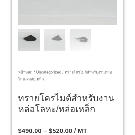
หน้าหลัก
/
Uncategorized
/ ทรายโครไมต์สำหรับงานหล่อ
โลหะ/หล่อเหล็ก
ทรายโครไมต์สำหรับงาน
หล่อโลหะ/หล่อเหล็ก
$
490.00
–
$
520.00
/ MT