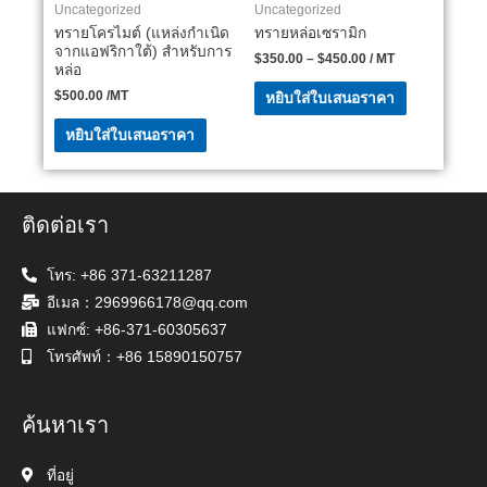
Uncategorized
Uncategorized
ทรายโครไมต์ (แหล่งกำเนิด
ทรายหล่อเซรามิก
จากแอฟริกาใต้) สำหรับการ
$
350.00
–
$
450.00
/ MT
หล่อ
$
500.00
/MT
หยิบใส่ใบเสนอราคา
หยิบใส่ใบเสนอราคา
ติดต่อเรา
โทร: +86 371-63211287
อีเมล：2969966178@qq.com
แฟกซ์: +86-371-60305637
โทรศัพท์：+86 15890150757
ค้นหาเรา
ที่อยู่