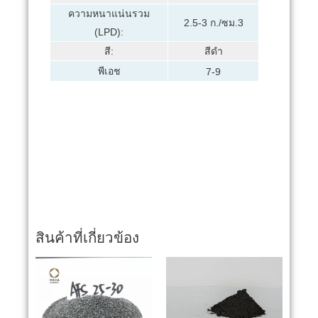
ความหนาแน่นรวม
2.5-3 ก./ซม.3
(LPD):
สี:
สีดำ
พีเอช
7-9
สินค้าที่เกี่ยวข้อง