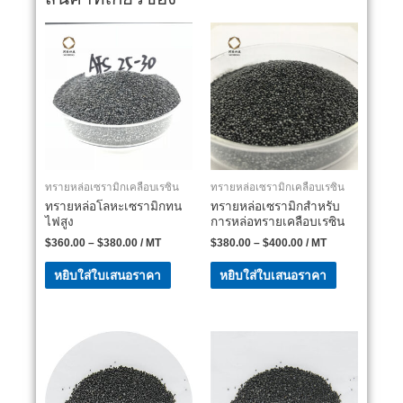
ทรายหล่อเซรามิกเคลือบเรซิน
ทรายหล่อเซรามิกเคลือบเรซิน
ทรายหล่อโลหะเซรามิกทน
ทรายหล่อเซรามิกสำหรับ
ไฟสูง
การหล่อทรายเคลือบเรซิน
$
360.00
–
$
380.00
/ MT
$
380.00
–
$
400.00
/ MT
หยิบใส่ใบเสนอราคา
หยิบใส่ใบเสนอราคา