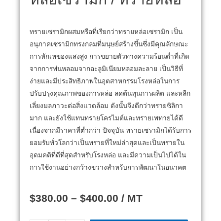
ทรายเซรามิกผสมหรือที่เรียกว่าทรายหล่อเซรามิก เป็น
อนุภาคเซรามิกทรงกลมที่มนุษย์สร้างขึ้นซึ่งมีคุณลักษณะ
การหักเหของแสงสูง การขยายตัวทางความร้อนต่ำที่เกิด
จากการพ่นหลอมจากอะลูมิเนียมหลอมละลาย
เป็นวิธีที่
ง่ายและมีประสิทธิภาพในอุตสาหกรรมโรงหล่อในการ
ปรับปรุงคุณภาพของการหล่อ ลดต้นทุนการผลิต และหลีก
เลี่ยงมลภาวะต่อสิ่งแวดล้อม ดังนั้นจึงดีกว่าทรายซิลิกา
มาก
และยังใช้แทนทรายโครไมต์และทรายเพทายได้ดี
เนื่องจากมีราคาที่ต่ำกว่า
ปัจจุบัน ทรายเซรามิกได้รับการ
ยอมรับทั่วโลกว่าเป็นทรายที่ใหม่ล่าสุดและเป็นทรายใน
อุดมคติที่ดีที่สุดสำหรับโรงหล่อ และมีความเป็นไปได้ใน
การใช้งานอย่างกว้างขวางสำหรับการพัฒนาในอนาคต
$
380.00
–
$
400.00
/ MT