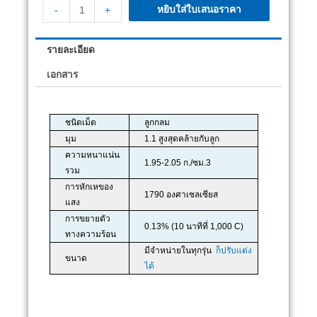
หยิบใส่ใบเสนอราคา
-
+
รายละเอียด
เอกสาร
ชนิดเม็ด
ลูกกลม
มุม
1.1 สูงสุดคล้ายกับลูก
ความหนาแน่น
1.95-2.05 ก./ซม.3
รวม
การหักเหของ
1790 องศาเซลเซียส
แสง
การขยายตัว
0.13% (10 นาทีที่ 1,000 C)
ทางความร้อน
มีจำหน่ายในทุกรุ่น
ก็ปรับแต่ง
ขนาด
ได้