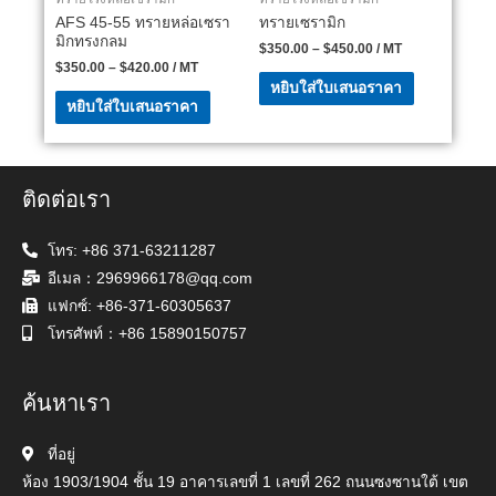
AFS 45-55 ทรายหล่อเซรา
ทรายเซรามิก
มิกทรงกลม
$
350.00
–
$
450.00
/ MT
$
350.00
–
$
420.00
/ MT
หยิบใส่ใบเสนอราคา
หยิบใส่ใบเสนอราคา
ติดต่อเรา
โทร: +86 371-63211287
อีเมล：2969966178@qq.com
แฟกซ์: +86-371-60305637
โทรศัพท์：+86 15890150757
ค้นหาเรา
ที่อยู่
ห้อง 1903/1904 ชั้น 19 อาคารเลขที่ 1 เลขที่ 262 ถนนซงซานใต้ เขต