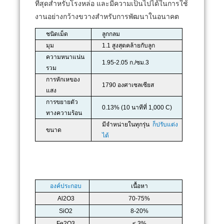
ที่สุดสำหรับโรงหล่อ และมีความเป็นไปได้ในการใช้
งานอย่างกว้างขวางสำหรับการพัฒนาในอนาคต
ชนิดเม็ด
ลูกกลม
มุม
1.1 สูงสุดคล้ายกับลูก
ความหนาแน่น
1.95-2.05 ก./ซม.3
รวม
การหักเหของ
1790 องศาเซลเซียส
แสง
การขยายตัว
0.13% (10 นาทีที่ 1,000 C)
ทางความร้อน
มีจำหน่ายในทุกรุ่น
ก็ปรับแต่ง
ขนาด
ได้
องค์ประกอบ
เนื้อหา
Al2O3
70-75%
SiO2
8-20%
Fe2O3
≤ 3%