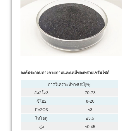
องค์ประกอบทางกายภาพและเคมีของทรายเซรัมไซต์
การวิเคราะห์ทางเคมี[%]
อัล2โอ3
70-73
ซิโอ2
8-20
Fe2O3
≤3
ไทโอทู
≤3.5
สูง
≤0.45