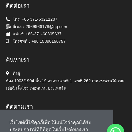
ติดต่อเรา
โทร: +86 371-63211287
อีเมล：2969966178@qq.com
แฟกซ์: +86-371-60305637
โทรศัพท์：+86 15890150757
ค้นหาเรา
ที่อยู่
ห้อง 1903/1904 ชั้น 19 อาคารเลขที่ 1 เลขที่ 262 ถนนซงซานใต้ เขต
เอ๋อฉี เจิ้งโจว เหอหนาน ประเทศจีน
ติดตามเรา
เว็บไซต์นี้ใช้คุกกี้เพื่อให้แน่ใจว่าคุณได้รับ
ประสบการณ์ที่ดีที่สุดในเว็บไซต์ของเรา