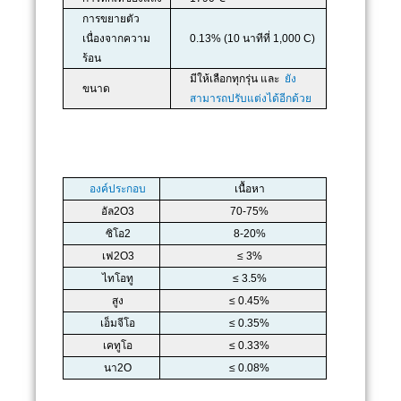
การขยายตัว
เนื่องจากความ
0.13% (10 นาทีที่ 1,000 C)
ร้อน
มีให้เลือกทุกรุ่น และ
ยัง
ขนาด
สามารถปรับแต่งได้อีกด้วย
องค์ประกอบ
เนื้อหา
อัล2O3
70-75%
ซิโอ2
8-20%
เฟ2O3
≤ 3%
ไทโอทู
≤ 3.5%
สูง
≤ 0.45%
เอ็มจีโอ
≤ 0.35%
เคทูโอ
≤ 0.33%
นา2O
≤ 0.08%