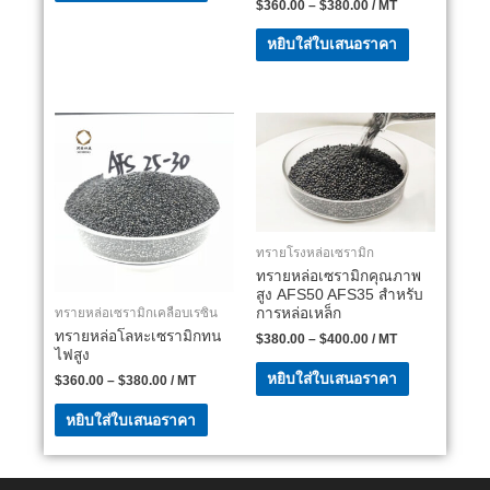
$
360.00
–
$
380.00
/ MT
หยิบใส่ใบเสนอราคา
ทรายโรงหล่อเซรามิก
ทรายหล่อเซรามิกคุณภาพ
สูง AFS50 AFS35 สำหรับ
ทรายหล่อเซรามิกเคลือบเรซิน
การหล่อเหล็ก
ทรายหล่อโลหะเซรามิกทน
$
380.00
–
$
400.00
/ MT
ไฟสูง
หยิบใส่ใบเสนอราคา
$
360.00
–
$
380.00
/ MT
หยิบใส่ใบเสนอราคา