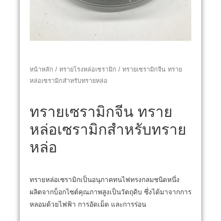
หน้าหลัก
/
ทรายโรงหล่อเซรามิก
/ ทรายเซรามิกจีน ทราย
หล่อเซรามิกสำหรับทรายหล่อ
ทรายเซรามิกจีน ทราย
หล่อเซรามิกสำหรับทราย
หล่อ
ทรายหล่อเซรามิกเป็นอนุภาคทนไฟทรงกลมชนิดหนึ่ง
ผลิตจากบ็อกไซต์คุณภาพสูงเป็นวัตถุดิบ ซึ่งได้มาจากการ
หลอมด้วยไฟฟ้า การอัดเม็ด และการร่อน