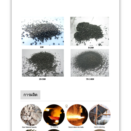
การผลิต