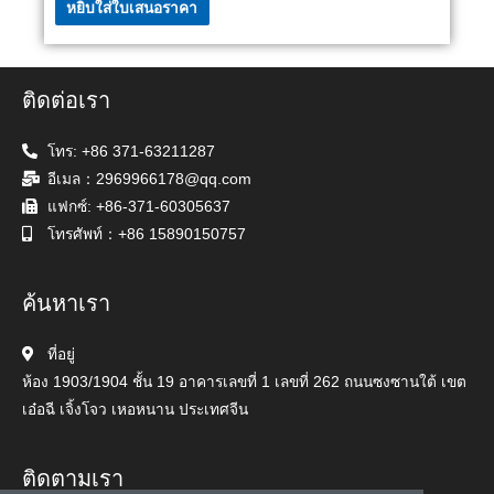
หยิบใส่ใบเสนอราคา
ติดต่อเรา
โทร: +86 371-63211287
อีเมล：2969966178@qq.com
แฟกซ์: +86-371-60305637
โทรศัพท์：+86 15890150757
ค้นหาเรา
ที่อยู่
ห้อง 1903/1904 ชั้น 19 อาคารเลขที่ 1 เลขที่ 262 ถนนซงซานใต้ เขต
เอ๋อฉี เจิ้งโจว เหอหนาน ประเทศจีน
ติดตามเรา