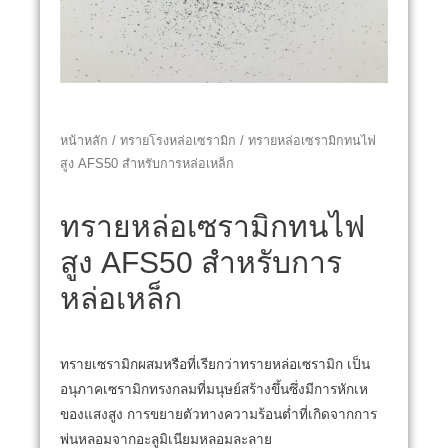
หน้าหลัก
/
ทรายโรงหล่อเซรามิก
/ ทรายหล่อเซรามิกทนไฟ
สูง AFS50 สำหรับการหล่อเหล็ก
ทรายหล่อเซรามิกทนไฟ
สูง AFS50 สำหรับการ
หล่อเหล็ก
ทรายเซรามิกผสมหรือที่เรียกว่าทรายหล่อเซรามิก เป็น
อนุภาคเซรามิกทรงกลมที่มนุษย์สร้างขึ้นซึ่งมีการหักเห
ของแสงสูง การขยายตัวทางความร้อนต่ำที่เกิดจากการ
พ่นหลอมจากอะลูมิเนียมหลอมละลาย