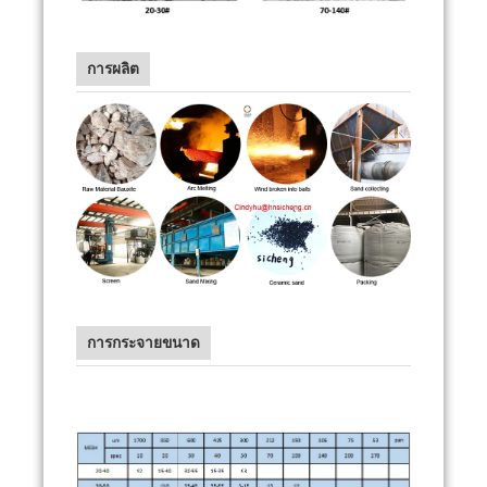
การผลิต
การกระจายขนาด
ทรายหล่อเซรามิก ทรายหล่อเซรามิก ทรายหล่อเซรา
มิก ทรายหล่อเซรามิก ทรายหล่อเซรามิก