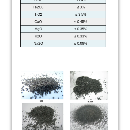
Fe2O3
≤ 3%
TiO2
≤ 3.5%
CaO
≤ 0.45%
MgO
≤ 0.35%
K2O
≤ 0.33%
Na2O
≤ 0.08%