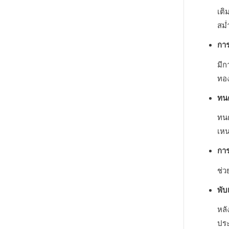
เติ
สม่
กา
มีก
ทอ
ทนค
ทนต
เห
การ
ช่ว
พับ
หลั
ปร