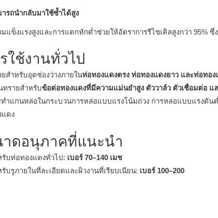
ารถนำกลับมาใช้ซ้ำได้สูง
มแข็งแรงสูงและการแตกหักต่ำช่วยให้อัตราการรีไซเคิลสูงกว่า 95% ซึ
รใช้งานทั่วไป
ยสำหรับอุดช่องว่างภายใน
ท่อทองแดงตรง ท่อทองแดงยาว และท่อทอง
นทรายสำหรับ
ข้อต่อทองแดงที่มีความแม่นยำสูง ตัววาล์ว ตัวเชื่อมต่อ
รทำแกนหล่อในกระบวนการหล่อแบบแรงโน้มถ่วง การหล่อแบบแรงดันต่
งแดง
นาดอนุภาคที่แนะนำ
รับท่อทองแดงทั่วไป:
เบอร์ 70–140 เมช
รับรูภายในที่ละเอียดและผิวงานที่เรียบเนียน:
เบอร์ 100–200