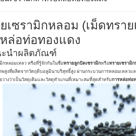
ยเซรามิกหลอม (เม็ดทรายเ
หล่อท่อทองแดง
นะนำผลิตภัณฑ์
กหลอมเหลว หรือที่รู้จักกันในชื่อ
ทรายลูกปัดเซรามิก
หรือ
ทรายเซรามิ
พสูงที่ผลิตจากวัตถุดิบอลูมินาบริสุทธิ์สูง ผ่านกระบวนการหลอมเหลวและ
ขวางว่าเป็นวัสดุเติมและวัสดุทำแกนที่เหมาะสมที่สุดสำหรับ
การหล่อท่อ