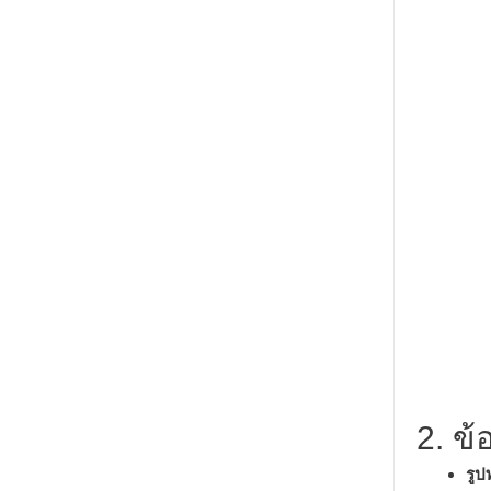
2. ข
รูป