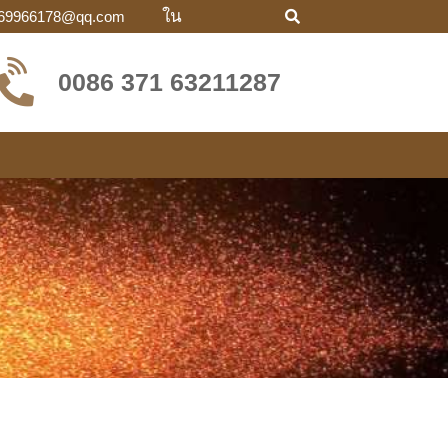
ใน
69966178@qq.com
0086 371 63211287