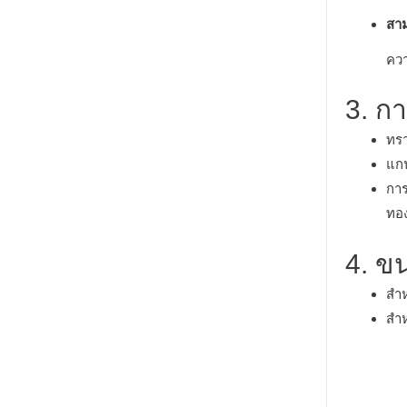
สาม
ควา
3. กา
ทรา
แก
กา
ทอ
4. ข
สำห
สำห